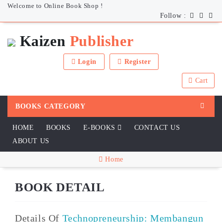
Welcome to Online Book Shop !
Follow :
Kaizen
Publisher
Login
Register
Cart
BOOKS CATEGORY
HOME
BOOKS
E-BOOKS
CONTACT US
ABOUT US
Home
BOOK DETAIL
Details Of
Technopreneurship: Membangun