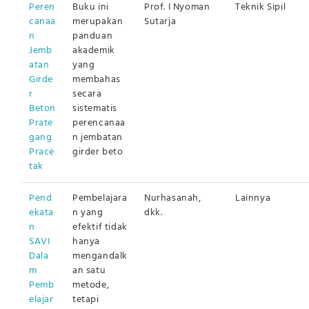
Peren
Buku ini
Prof. I Nyoman
Teknik Sipil
canaa
merupakan
Sutarja
n
panduan
Jemb
akademik
atan
yang
Girde
membahas
r
secara
Beton
sistematis
Prate
perencanaa
gang
n jembatan
Prace
girder beto
tak
Pend
Pembelajara
Nurhasanah,
Lainnya
ekata
n yang
dkk.
n
efektif tidak
SAVI
hanya
Dala
mengandalk
m
an satu
Pemb
metode,
elajar
tetapi