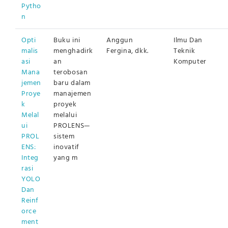
Pytho
n
Opti
Buku ini
Anggun
Ilmu Dan
malis
menghadirk
Fergina, dkk.
Teknik
asi
an
Komputer
Mana
terobosan
jemen
baru dalam
Proye
manajemen
k
proyek
Melal
melalui
ui
PROLENS—
PROL
sistem
ENS:
inovatif
Integ
yang m
rasi
YOLO
Dan
Reinf
orce
ment