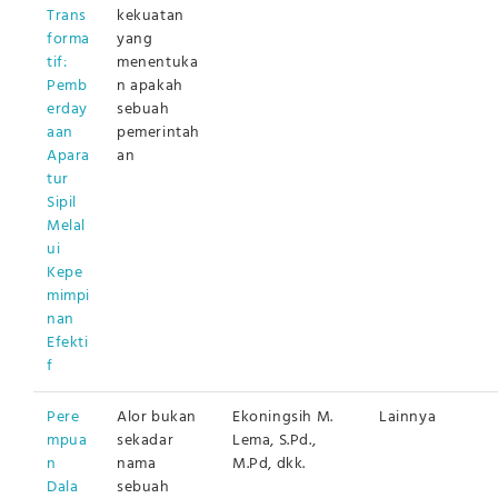
Trans
kekuatan
forma
yang
tif:
menentuka
Pemb
n apakah
erday
sebuah
aan
pemerintah
Apara
an
tur
Sipil
Melal
ui
Kepe
mimpi
nan
Efekti
f
Pere
Alor bukan
Ekoningsih M.
Lainnya
mpua
sekadar
Lema, S.Pd.,
n
nama
M.Pd, dkk.
Dala
sebuah