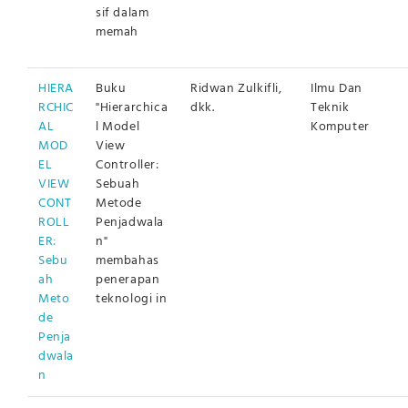
sif dalam
memah
HIERA
Buku
Ridwan Zulkifli,
Ilmu Dan
RCHIC
"Hierarchica
dkk.
Teknik
AL
l Model
Komputer
MOD
View
EL
Controller:
VIEW
Sebuah
CONT
Metode
ROLL
Penjadwala
ER:
n"
Sebu
membahas
ah
penerapan
Meto
teknologi in
de
Penja
dwala
n