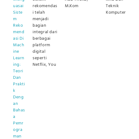
uasai
rekomendas
M.Kom
Teknik
Siste
i telah
Komputer
m
menjadi
Reko
bagian
mend
integral dari
asi Di
berbagai
Mach
platform
ine
digital
Learn
seperti
ing:
Netflix, You
Teori
Dan
Prakti
k
Deng
an
Bahas
a
Pemr
ogra
man