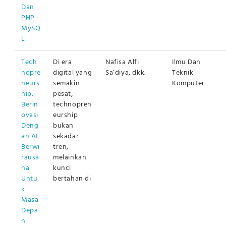
Dan
PHP -
MySQ
L
Tech
Di era
Nafisa Alfi
Ilmu Dan
nopre
digital yang
Sa’diya, dkk.
Teknik
neurs
semakin
Komputer
hip:
pesat,
Berin
technopren
ovasi
eurship
Deng
bukan
an AI
sekadar
Berwi
tren,
rausa
melainkan
ha
kunci
Untu
bertahan di
k
Masa
Depa
n