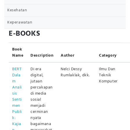
Kesehatan
Keperawatan
E-BOOKS
Book
Name
Description
Author
Category
BERT
Di era
Nelci Dessy
Ilmu Dan
Dala
digital,
Rumlaklak, dkk.
Teknik
m
jutaan
Komputer
Anali
percakapan
sis
di media
Senti
sosial
men
menjadi
Publi
cerminan
k:
nyata
Kajia
bagaimana