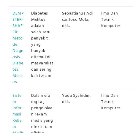
DEMP
Diabetes
Sebastianus Adi
Ilmu Dan
STER-
Melitus
santoso Mola,
Teknik
SHAF
adalah
dkk.
Komputer
ER:
salah satu
Meto
penyakit
de
yang
Diagn
banyak
osis
ditemui di
Diabe
masyarakat
tes
dan sering
Melit
kali terlam
us
Siste
Dalam era
Yuda Syahidin,
Ilmu Dan
m
digital,
dkk.
Teknik
Infor
pengelolaa
Komputer
masi
n rekam
Reka
medis yang
m
efektif dan