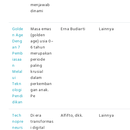
menjawab
dinami
Golde
Masa emas
Erna Budiarti
Lainnya
n Age
(golden
Deng
age) usia 0–
an 7
6 tahun
Pemb
merupakan
iasaa
periode
n
paling
Melal
krusial
ui
dalam
Tekn
perkemban
ologi
gan anak.
Pendi
Pe
dikan
Tech
Di era
Alfifto, dkk.
Lainnya
nopre
transformas
neurs
i digital