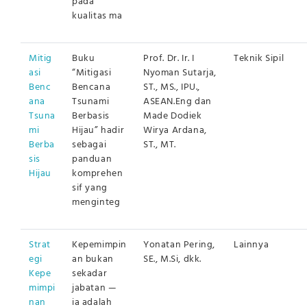
pada
kualitas ma
Mitig
Buku
Prof. Dr. Ir. I
Teknik Sipil
asi
“Mitigasi
Nyoman Sutarja,
Benc
Bencana
ST., MS., IPU.,
ana
Tsunami
ASEAN.Eng dan
Tsuna
Berbasis
Made Dodiek
mi
Hijau” hadir
Wirya Ardana,
Berba
sebagai
ST., MT.
sis
panduan
Hijau
komprehen
sif yang
menginteg
Strat
Kepemimpin
Yonatan Pering,
Lainnya
egi
an bukan
SE., M.Si, dkk.
Kepe
sekadar
mimpi
jabatan —
nan
ia adalah