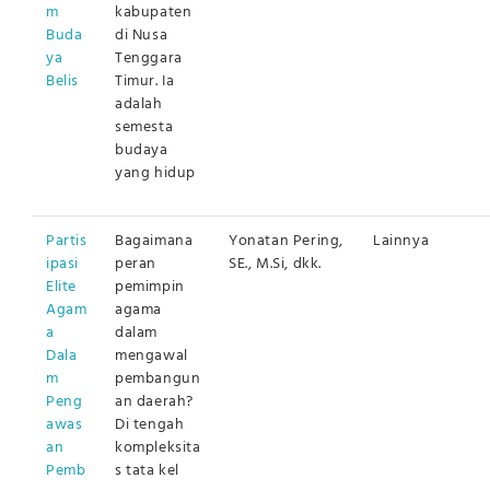
m
kabupaten
Buda
di Nusa
ya
Tenggara
Belis
Timur. Ia
adalah
semesta
budaya
yang hidup
Partis
Bagaimana
Yonatan Pering,
Lainnya
ipasi
peran
SE., M.Si, dkk.
Elite
pemimpin
Agam
agama
a
dalam
Dala
mengawal
m
pembangun
Peng
an daerah?
awas
Di tengah
an
kompleksita
Pemb
s tata kel