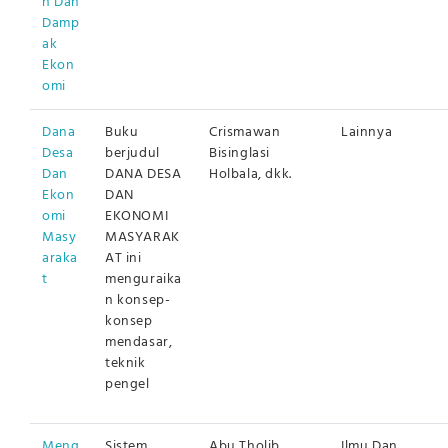
n Dan
Damp
ak
Ekon
omi
Dana
Buku
Crismawan
Lainnya
Desa
berjudul
Bisinglasi
Dan
DANA DESA
Holbala, dkk.
Ekon
DAN
omi
EKONOMI
Masy
MASYARAK
araka
AT ini
t
menguraika
n konsep-
konsep
mendasar,
teknik
pengel
Meng
Sistem
Abu Tholib,
Ilmu Dan