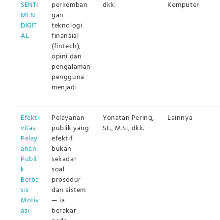
SENTI
perkemban
dkk.
Komputer
MEN
gan
DIGIT
teknologi
AL
finansial
(fintech),
opini dan
pengalaman
pengguna
menjadi
Efekti
Pelayanan
Yonatan Pering,
Lainnya
vitas
publik yang
SE., M.Si, dkk.
Pelay
efektif
anan
bukan
Publi
sekadar
k
soal
Berba
prosedur
sis
dan sistem
Motiv
— ia
asi
berakar