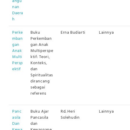
angu
nan
Daera
h
Perke
Buku
Erna Budiarti
Lainnya
mban
Perkemban
gan
gan Anak
Anak
Multiperspe
Multi
ktif: Teori,
Persp
Konteks,
ektif
dan
Spiritualitas
dirancang
sebagai
referens
Panc
Buku Ajar
Rd. Heri
Lainnya
asila
Pancasila
Solehudin
Dan
dan
Kewa
Kewargane