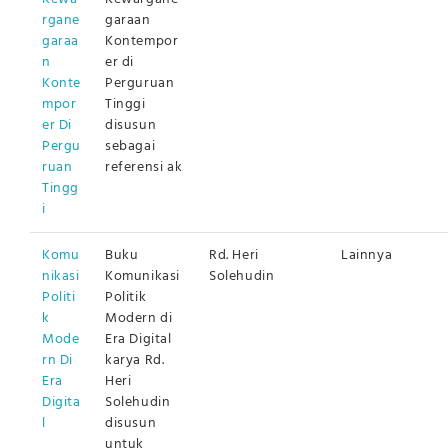
rgane
garaan
garaa
Kontempor
n
er di
Konte
Perguruan
mpor
Tinggi
er Di
disusun
Pergu
sebagai
ruan
referensi ak
Tingg
i
Komu
Buku
Rd. Heri
Lainnya
nikasi
Komunikasi
Solehudin
Politi
Politik
k
Modern di
Mode
Era Digital
rn Di
karya Rd.
Era
Heri
Digita
Solehudin
l
disusun
untuk