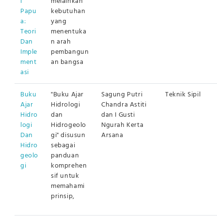
l
melainkan
Papu
kebutuhan
a:
yang
Teori
menentuka
Dan
n arah
Imple
pembangun
ment
an bangsa
asi
Buku
"Buku Ajar
Sagung Putri
Teknik Sipil
Ajar
Hidrologi
Chandra Astiti
Hidro
dan
dan I Gusti
logi
Hidrogeolo
Ngurah Kerta
Dan
gi" disusun
Arsana
Hidro
sebagai
geolo
panduan
gi
komprehen
sif untuk
memahami
prinsip,