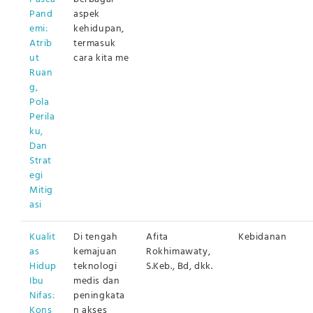
Pand
aspek
emi:
kehidupan,
Atrib
termasuk
ut
cara kita me
Ruan
g,
Pola
Perila
ku,
Dan
Strat
egi
Mitig
asi
Kualit
Di tengah
Afita
Kebidanan
as
kemajuan
Rokhimawaty,
Hidup
teknologi
S.Keb., Bd, dkk.
Ibu
medis dan
Nifas:
peningkata
Kons
n akses