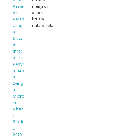
Medis
efisien
Pasie
menjadi
n:
aspek
Peran
krusial
cang
dalam pela
an
Siste
m
Infor
masi
Penyi
mpan
an
Deng
an
Micro
soft
Visua
l
Studi
o
2010