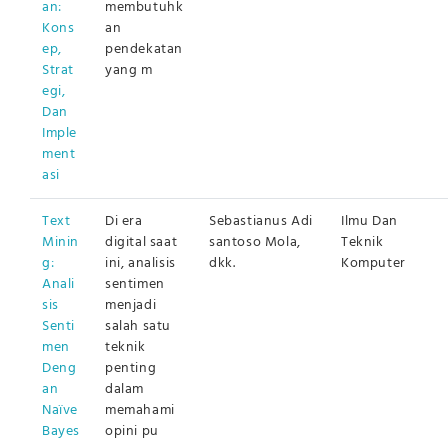
an:
membutuhk
Kons
an
ep,
pendekatan
Strat
yang m
egi,
Dan
Imple
ment
asi
Text
Di era
Sebastianus Adi
Ilmu Dan
Minin
digital saat
santoso Mola,
Teknik
g:
ini, analisis
dkk.
Komputer
Anali
sentimen
sis
menjadi
Senti
salah satu
men
teknik
Deng
penting
an
dalam
Naïve
memahami
Bayes
opini pu