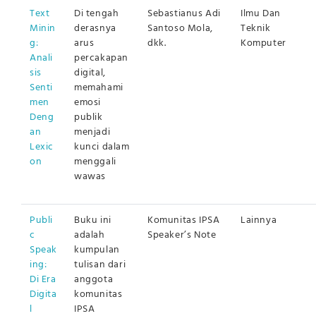
Text
Di tengah
Sebastianus Adi
Ilmu Dan
Minin
derasnya
Santoso Mola,
Teknik
g:
arus
dkk.
Komputer
Anali
percakapan
sis
digital,
Senti
memahami
men
emosi
Deng
publik
an
menjadi
Lexic
kunci dalam
on
menggali
wawas
Publi
Buku ini
Komunitas IPSA
Lainnya
c
adalah
Speaker’s Note
Speak
kumpulan
ing:
tulisan dari
Di Era
anggota
Digita
komunitas
l
IPSA