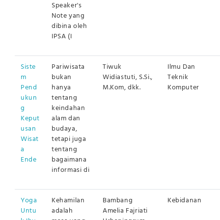
Speaker's
Note yang
dibina oleh
IPSA (I
Siste
Pariwisata
Tiwuk
Ilmu Dan
m
bukan
Widiastuti, S.Si.,
Teknik
Pend
hanya
M.Kom, dkk.
Komputer
ukun
tentang
g
keindahan
Keput
alam dan
usan
budaya,
Wisat
tetapi juga
a
tentang
Ende
bagaimana
informasi di
Yoga
Kehamilan
Bambang
Kebidanan
Untu
adalah
Amelia Fajriati