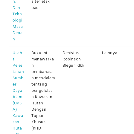
n,
a terletak
Dan
pad
Tekn
ologi
Masa
Depa
n
Usah
Buku ini
Denisius
Lainnya
a
menawarka
Robinson
Peles
n
Blegur, dkk.
tarian
pembahasa
Sumb
n mendalam
er
tentang
Daya
pengelolaa
Alam
n Kawasan
(UPS
Hutan
A)
Dengan
Kawa
Tujuan
san
Khusus
Huta
(KHDT