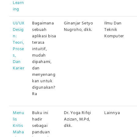
Learn
ing
UI/UX
Bagaimana
Ginanjar Setyo
Ilmu Dan
Desig
sebuah
Nugroho, dkk.
Teknik
n:
aplikasi bisa
Komputer
Teori,
terasa
Prose
intuitif,
s,
mudah
Dan
dipahami,
Karier
dan
menyenang
kan untuk
digunakan?
Ra
Menu
Buku ini
Dr. Yoga Rifqi
Lainnya
lis
hadir
Azizan, M.Pd,
Kritis
sebagai
dkk.
Maha
panduan