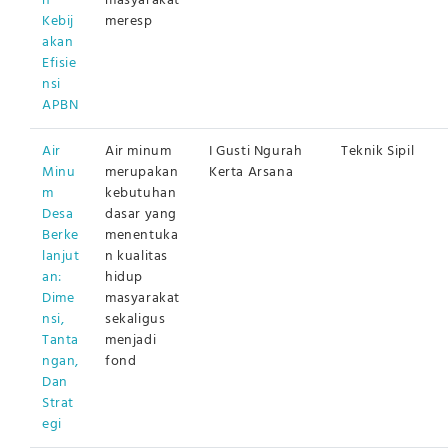
n
masyarakat
Kebij
meresp
akan
Efisie
nsi
APBN
Air
Air minum
I Gusti Ngurah
Teknik Sipil
Minu
merupakan
Kerta Arsana
m
kebutuhan
Desa
dasar yang
Berke
menentuka
lanjut
n kualitas
an:
hidup
Dime
masyarakat
nsi,
sekaligus
Tanta
menjadi
ngan,
fond
Dan
Strat
egi