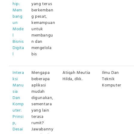
hip:
yang terus
Mem
berkemban
bang
g pesat,
un
kemampuan
Mode
untuk
l
membangu
Bisnis
n dan
Digita
mengelola
l
bis
Intera
Mengapa
Atiqah Meutia
Ilmu Dan
ksi
beberapa
Hilda, dkk.
Teknik
Manu
aplikasi
Komputer
sia
mudah
Dan
digunakan,
Komp
sementara
uter:
yang lain
Prinsi
terasa
p,
rumit?
Desai
Jawabanny