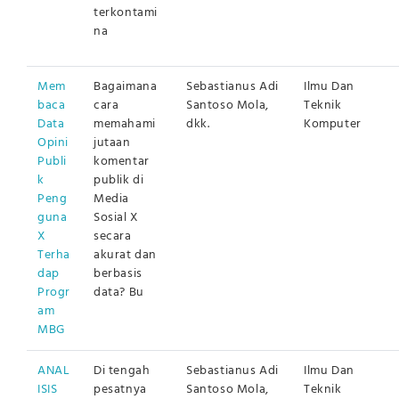
terkontami
na
Mem
Bagaimana
Sebastianus Adi
Ilmu Dan
baca
cara
Santoso Mola,
Teknik
Data
memahami
dkk.
Komputer
Opini
jutaan
Publi
komentar
k
publik di
Peng
Media
guna
Sosial X
X
secara
Terha
akurat dan
dap
berbasis
Progr
data? Bu
am
MBG
ANAL
Di tengah
Sebastianus Adi
Ilmu Dan
ISIS
pesatnya
Santoso Mola,
Teknik