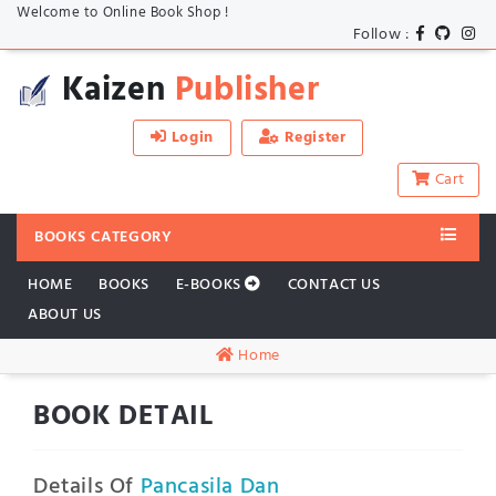
Welcome to Online Book Shop !
Follow :
Kaizen
Publisher
Login
Register
Cart
BOOKS CATEGORY
HOME
BOOKS
E-BOOKS
CONTACT US
ABOUT US
Home
BOOK DETAIL
Details Of
Pancasila Dan